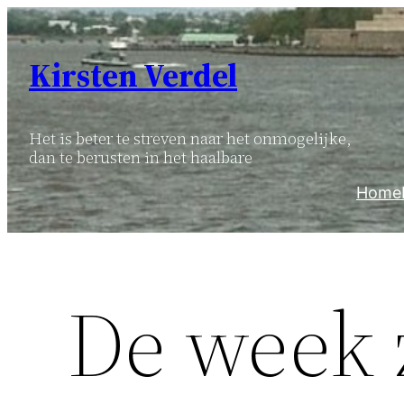
Ga
naar
Kirsten Verdel
de
inhoud
Het is beter te streven naar het onmogelijke,
dan te berusten in het haalbare
Home
De week 