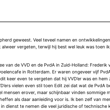
erd geweest. Veel teveel namen en ontwikkelingen in 
ijk alweer vergeten, terwijl hij best wel leuk was toen
e van de VVD en de PvdA in Zuid-Holland: Frederik v
Doelencafe in Rotterdam. Er waren ongeveer vijf PvdA’
 keer even te vergeten dat hij VVD’er was en hem zo 
ers vielen even stil toen Edit zei dat wat de PvdA be
l mensen erover, maar schijnbaar vinden sommige m
l heffen als daar aanleiding voor is. Ik ben zelf van me
in dienst te nemen die veel juridische of technische