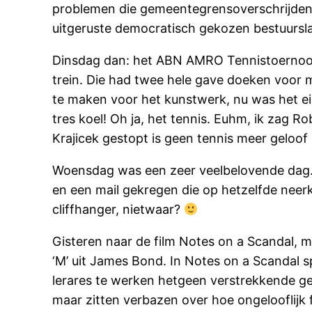
problemen die gemeentegrensoverschrijdend
uitgeruste democratisch gekozen bestuurslaag
Dinsdag dan: het ABN AMRO Tennistoernooi! 
trein. Die had twee hele gave doeken voor
te maken voor het kunstwerk, nu was het ein
tres koel! Oh ja, het tennis. Euhm, ik zag Ro
Krajicek gestopt is geen tennis meer geloof i
Woensdag was een zeer veelbelovende dag. E
en een mail gekregen die op hetzelfde neerk
cliffhanger, nietwaar?
Gisteren naar de film Notes on a Scandal, me
‘M’ uit James Bond. In Notes on a Scandal 
lerares te werken hetgeen verstrekkende gevo
maar zitten verbazen over hoe ongelooflijk f