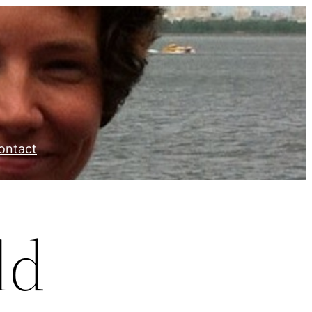
ontact
ld