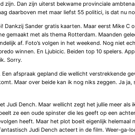
 zijn. Dan zijn uiterst bekwame provinciale ambten
 daarboven met maar liefst 55 politici, is dat nu nod
Dankzij Sander gratis kaarten. Maar eerst Mike C o
 me gemaakt met als thema Rotterdam. Maanden geled
delijk af. Foto’s volgen in het weekend. Nog niet ech
bredo winnen. En Ljubicic. Beiden top 10 spelers. Appar
k. Sorry.
en afspraak gepland die wellicht verstrekkende gev
omt. Maar over beide kan ik nog niks zeggen. Ja ja, 
t Judi Dench. Maar wellicht zegt het jullie meer als 
speelt ze een oude spinster die les geeft op een ach
lgen heeft. Maar het plot boeit eigenlijk helemaal nie
antastisch Judi Dench acteert in de film. Weer-ga-loos