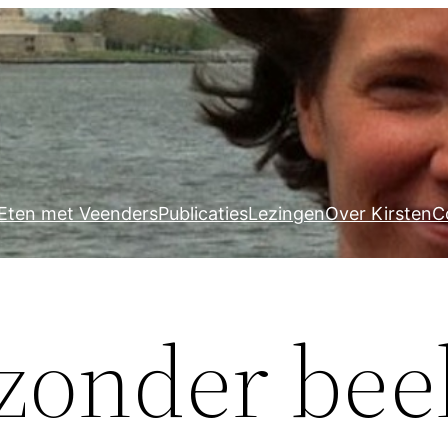
Eten met Veenders
Publicaties
Lezingen
Over Kirsten
C
zonder bee