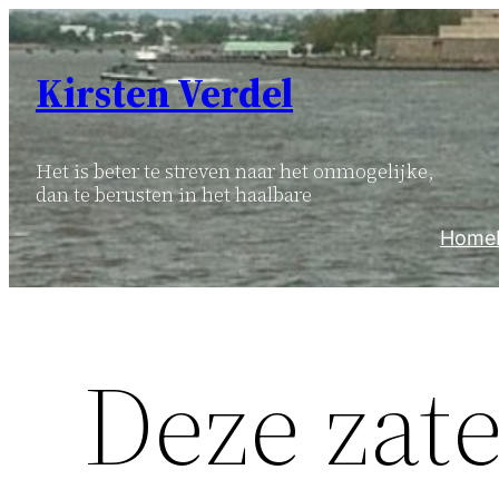
Ga
naar
Kirsten Verdel
de
inhoud
Het is beter te streven naar het onmogelijke,
dan te berusten in het haalbare
Home
Deze zat