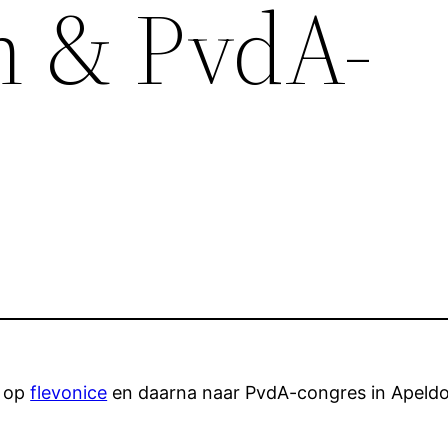
n & PvdA-
n op
flevonice
en daarna naar PvdA-congres in Apeldoor