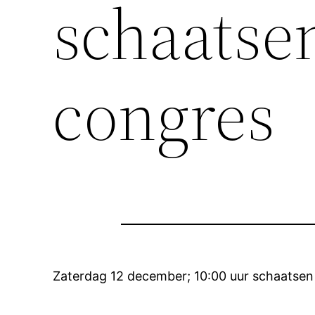
schaatse
congres
Zaterdag 12 december; 10:00 uur schaatse