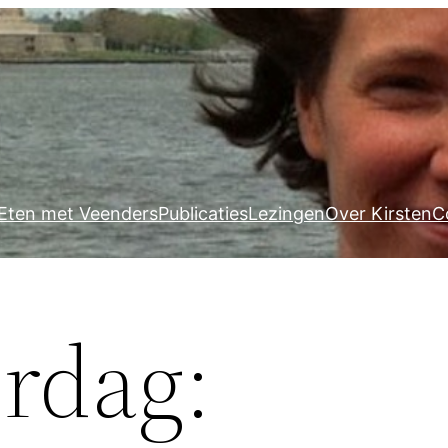
Eten met Veenders
Publicaties
Lezingen
Over Kirsten
C
erdag: