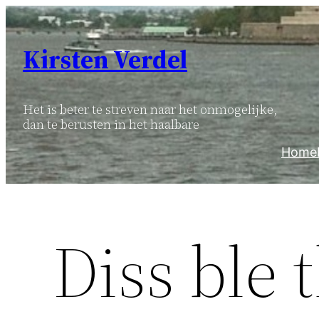
Ga
naar
Kirsten Verdel
de
inhoud
Het is beter te streven naar het onmogelijke,
dan te berusten in het haalbare
Home
Diss ble 