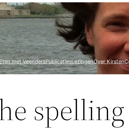
Eten met Veenders
Publicaties
Lezingen
Over Kirsten
C
the spelling