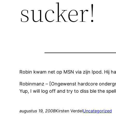
sucker!
Robin kwam net op MSN via zijn Ipod. Hij h
Robinmanz – [Ongewenst hardcore ondergro
Yup, I will log off and try to diss ble the spe
augustus 19, 2008
Kirsten Verdel
Uncategorized