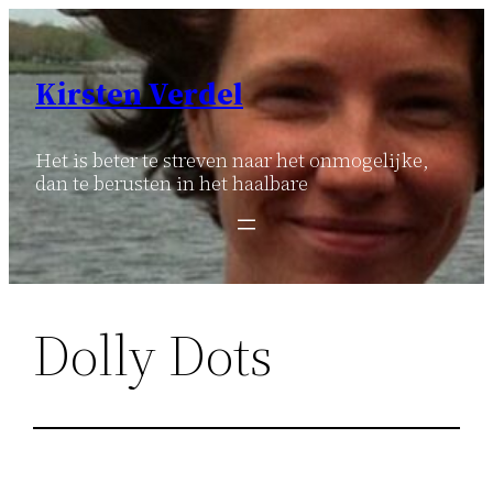
Ga
naar
de
Kirsten Verdel
inhoud
Het is beter te streven naar het onmogelijke,
dan te berusten in het haalbare
Dolly Dots