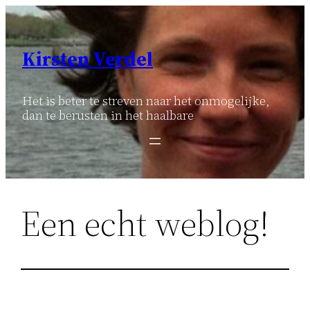
Ga
naar
de
Kirsten Verdel
inhoud
Het is beter te streven naar het onmogelijke,
dan te berusten in het haalbare
Een echt weblog!