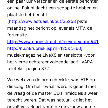
een paar uur verschenen de eerste berichten
online. Fok.nl dacht een scoop te hebben en
plaatste het bericht
(
http://www.actueel.nl/out/35258
pikte
maandag het bericht op, evenals MTV, de
forumsite
http://www.popinstituut.nl/nie/index.htm#41
,
http://nu.nl/rubriek.jsp?n=125&c=60
,
muziekmagazine LiveXS en tenslotte -voor
het vierde achtereenvolgende jaar!- VARA
teletekst pagina 372.
Wie wel even de bron checkte, was AT5 op
dinsdag. Om half twaalf werd ik gebeld met
de vraag of de master CD’s inmiddels alweer
terecht waren. Dat was natuurlijk niet het
geval! Vervelend, vond de mevrouw aan de