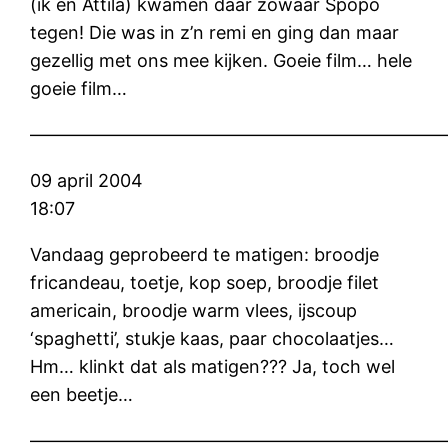
(ik en Attila) kwamen daar zowaar Spopo
tegen! Die was in z’n remi en ging dan maar
gezellig met ons mee kijken. Goeie film… hele
goeie film…
———————————————————————
09 april 2004
18:07
Vandaag geprobeerd te matigen: broodje
fricandeau, toetje, kop soep, broodje filet
americain, broodje warm vlees, ijscoup
‘spaghetti’, stukje kaas, paar chocolaatjes…
Hm… klinkt dat als matigen??? Ja, toch wel
een beetje…
———————————————————————