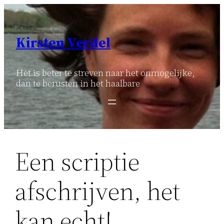
Ga
naar
de
Kirsten Verdel
inhoud
Het is beter te streven naar het onmogelijke,
dan te berusten in het haalbare
Een scriptie
afschrijven, het
kan echt!