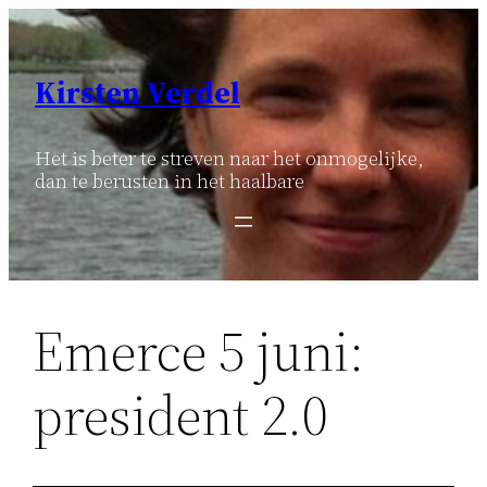
Ga
naar
de
Kirsten Verdel
inhoud
Het is beter te streven naar het onmogelijke,
dan te berusten in het haalbare
Emerce 5 juni:
president 2.0