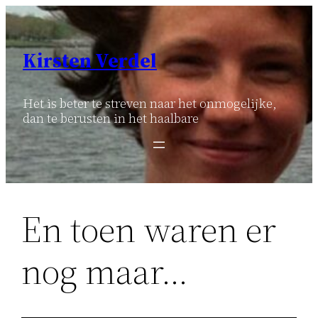
Ga
naar
de
Kirsten Verdel
inhoud
Het is beter te streven naar het onmogelijke,
dan te berusten in het haalbare
En toen waren er
nog maar…