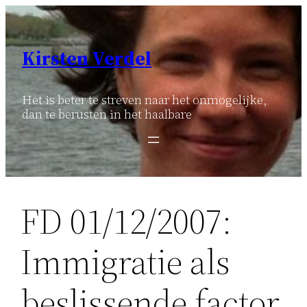
Ga
naar
de
Kirsten Verdel
inhoud
Het is beter te streven naar het onmogelijke,
dan te berusten in het haalbare
FD 01/12/2007:
Immigratie als
beslissende factor