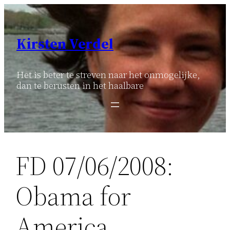
Ga
naar
de
Kirsten Verdel
inhoud
Het is beter te streven naar het onmogelijke,
dan te berusten in het haalbare
FD 07/06/2008:
Obama for
America