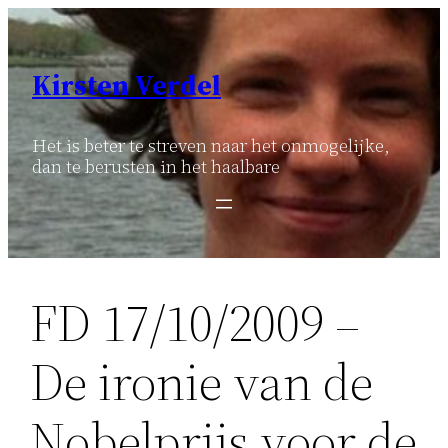
Ga
naar
de
Kirsten Verdel
inhoud
Het is beter te streven naar het onmogelijke,
dan te berusten in het haalbare
FD 17/10/2009 –
De ironie van de
Nobelprijs voor de