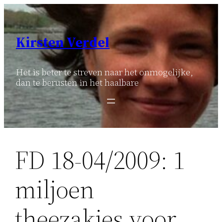
Ga
naar
de
Kirsten Verdel
inhoud
Het is beter te streven naar het onmogelijke,
dan te berusten in het haalbare
FD 18-04/2009: 1
miljoen
theezakjes voor