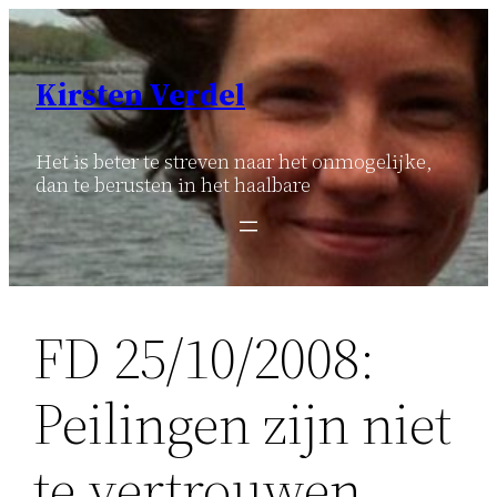
Ga
naar
de
Kirsten Verdel
inhoud
Het is beter te streven naar het onmogelijke,
dan te berusten in het haalbare
FD 25/10/2008:
Peilingen zijn niet
te vertrouwen