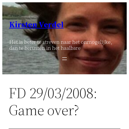
Ga
naar
de
Kirsten Verdel
inhoud
Het is beter te streven naar het onmogelijke,
dan te berusten in het haalbare
FD 29/03/2008:
Game over?