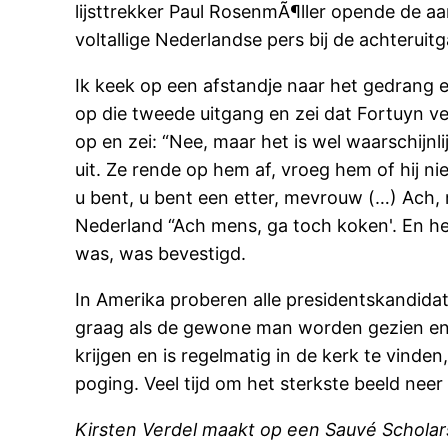
lijsttrekker Paul RosenmÃ¶ller opende de a
voltallige Nederlandse pers bij de achterui
Ik keek op een afstandje naar het gedrang 
op die tweede uitgang en zei dat Fortuyn ve
op en zei: “Nee, maar het is wel waarschijnl
uit. Ze rende op hem af, vroeg hem of hij n
u bent, u bent een etter, mevrouw (…) Ach, 
Nederland “Ach mens, ga toch koken'. En het
was, was bevestigd.
In Amerika proberen alle presidentskandid
graag als de gewone man worden gezien en 
krijgen en is regelmatig in de kerk te vind
poging. Veel tijd om het sterkste beeld neer 
Kirsten Verdel maakt op een Sauvé Scholar