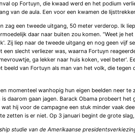
anval op Fortuyn, die kwaad werd en het podium verli
tgang van de aula. Een voor een kwamen de lijsttrekke
en zag een tweede uitgang, 50 meter verderop. Ik li
rmoedelijk daar naar buiten zou komen. “Weet je het 
ijk'. Zij liep naar de tweede uitgang en nog geen vij
iet een slecht verliezer was, waarna Fortuyn reageer
mevrouwtje, ga lekker naar huis koken, veel beter'. E
 beeld van Fortuyn als man van het volk, die tegen de
aten momenteel wanhopig hun eigen beelden neer te z
is daarom gaan jagen. Barack Obama probeert het gel
en, wat hij voor de campagne een stuk minder vaak dee
te zetten is er niet. Op 3 januari begint de grote slag
ship studie van de Amerikaanse presidentsverkiezin