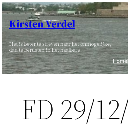
Ga
naar
Kirsten Verdel
de
inhoud
Het is beter te streven naar het onmogelijke,
dan te berusten in het haalbare
Home
FD 29/12