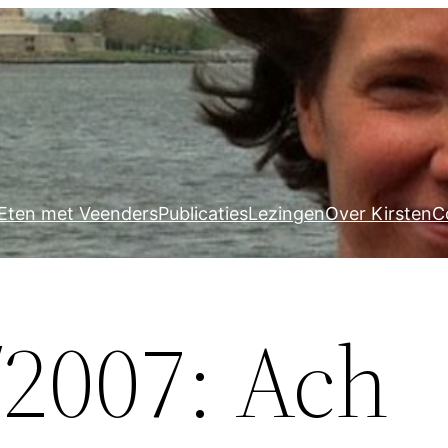
Eten met Veenders
Publicaties
Lezingen
Over Kirsten
C
/2007: Ach