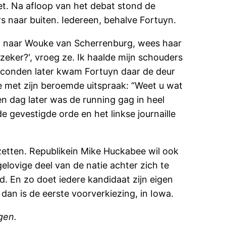
et. Na afloop van het debat stond de
rs naar buiten. Iedereen, behalve Fortuyn.
ep naar Wouke van Scherrenburg, wees haar
zeker?', vroeg ze. Ik haalde mijn schouders
f seconden later kwam Fortuyn daar de deur
de met zijn beroemde uitspraak: “Weet u wat
en dag later was de running gag in heel
 gevestigde orde en het linkse journaille
etten. Republikein Mike Huckabee wil ook
ovige deel van de natie achter zich te
d. En zo doet iedere kandidaat zijn eigen
, dan is de eerste voorverkiezing, in Iowa.
gen.