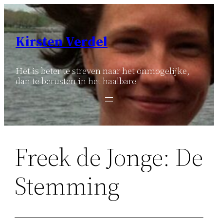
Ga
naar
de
Kirsten Verdel
inhoud
Het is beter te streven naar het onmogelijke,
dan te berusten in het haalbare
Freek de Jonge: De
Stemming