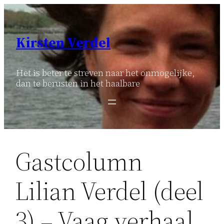
Ga
naar
de
Kirsten Verdel
inhoud
Het is beter te streven naar het onmogelijke,
dan te berusten in het haalbare
Gastcolumn
Lilian Verdel (deel
3) – Vaag verhaal