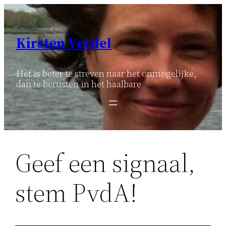
Ga
naar
de
Kirsten Verdel
inhoud
Het is beter te streven naar het onmogelijke,
dan te berusten in het haalbare
Geef een signaal,
stem PvdA!