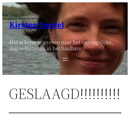
Ga
naar
de
Kirsten Verdel
inhoud
Het is beter te streven naar het onmogelijke,
dan te berusten in het haalbare
GESLAAGD!!!!!!!!!!