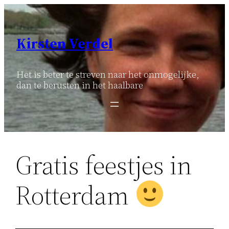
Ga
naar
de
Kirsten Verdel
inhoud
Het is beter te streven naar het onmogelijke,
dan te berusten in het haalbare
Gratis feestjes in
Rotterdam