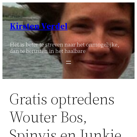
Ga
naar
de
Kirsten Verdel
inhoud
Het is beter te streven naar het onmogelijke,
dan te berusten in het haalbare
Gratis optredens
Wouter Bos,
Spinvis en Junkie