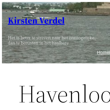
Ga
naar
Kirsten Verdel
de
inhoud
Het is beter te streven naar het onmogelijke,
dan te berusten in het haalbare
Home
Havenloo