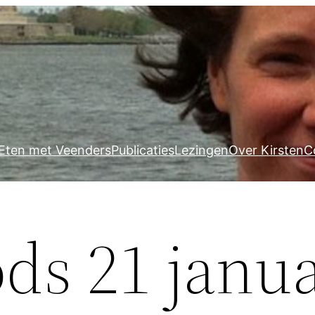
Eten met Veenders
Publicaties
Lezingen
Over Kirsten
C
ds 21 janua