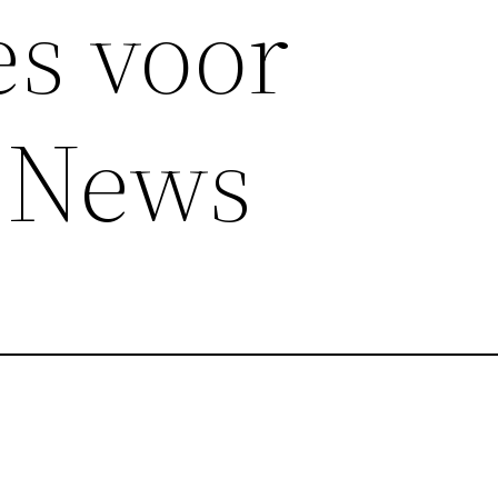
es voor
 News