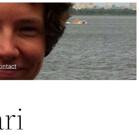
ontact
ri