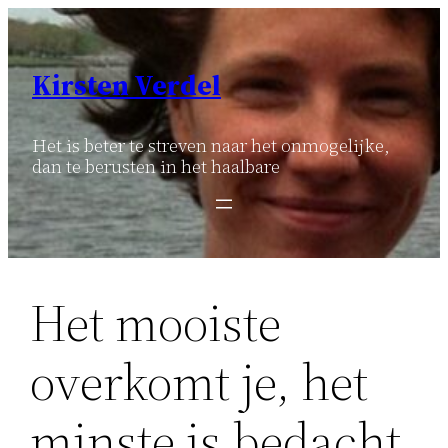
Ga
naar
de
Kirsten Verdel
inhoud
Het is beter te streven naar het onmogelijke,
dan te berusten in het haalbare
Het mooiste
overkomt je, het
minste is bedacht