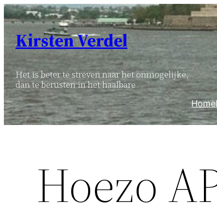
Ga
naar
Kirsten Verdel
de
inhoud
Het is beter te streven naar het onmogelijke,
dan te berusten in het haalbare
Home
Hoezo A