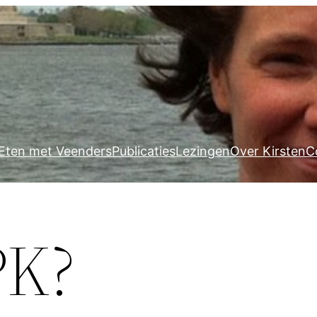
Eten met Veenders
Publicaties
Lezingen
Over Kirsten
C
PK?