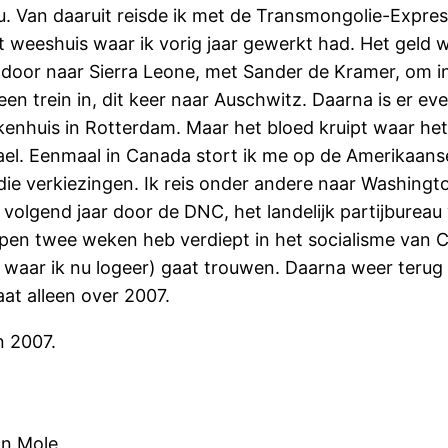
u. Van daaruit reisde ik met de Transmongolie-Expre
t weeshuis waar ik vorig jaar gewerkt had. Het geld 
n door naar Sierra Leone, met Sander de Kramer, om in
en trein in, dit keer naar Auschwitz. Daarna is er ev
nhuis in Rotterdam. Maar het bloed kruipt waar het 
srael. Eenmaal in Canada stort ik me op de Amerikaans
die verkiezingen. Ik reis onder andere naar Washingt
 volgend jaar door de DNC, het landelijk partijburea
pen twee weken heb verdiept in het socialisme van Ch
aar ik nu logeer) gaat trouwen. Daarna weer terug na
aat alleen over 2007.
n 2007.
an Mole