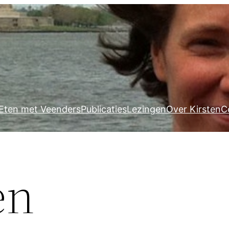
Eten met Veenders
Publicaties
Lezingen
Over Kirsten
C
en