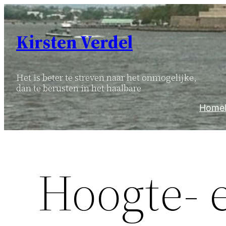
Ga
naar
Kirsten Verdel
de
inhoud
Het is beter te streven naar het onmogelijke,
dan te berusten in het haalbare
Home
Hoogte- 