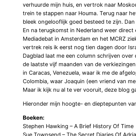
verhuurde mijn huis, en vertrok naar Mosko
trein te stappen naar Houma. Terug naar he
bleek ongelooflijk goed besteed te zijn. Da
En na terugkomst in Nederland weer direct e
Mediadebat in Amsterdam en het MCRZ zieke
vertrek reis ik eerst nog tien dagen door I
Dagblad laat me een column schrijven over 
de laatste vijf maanden van de verkiezingen
in Caracas, Venezuela, waar ik me de afgelo
Colombia, waar Joaquin (een vriend van me w
Maar ik kijk nu al te ver vooruit, deze blog g
Hieronder mijn hoogte- en dieptepunten va
Boeken:
Stephen Hawking – A Brief History Of Time
Sue Townsend – The Secret Diaries Of Adri