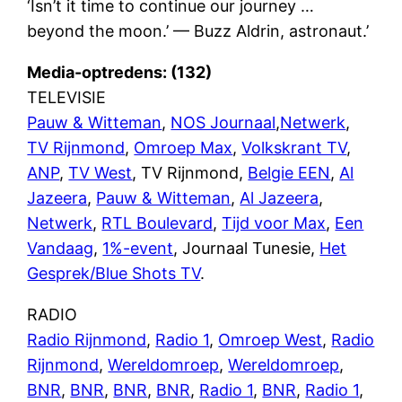
‘Isn’t it time to continue our journey …
beyond the moon.’ — Buzz Aldrin, astronaut.’
Media-optredens: (132)
TELEVISIE
Pauw & Witteman
,
NOS Journaal
,
Netwerk
,
TV Rijnmond
,
Omroep Max
,
Volkskrant TV
,
ANP
,
TV West
,
TV Rijnmond
,
Belgie EEN
,
Al
Jazeera
,
Pauw & Witteman
,
Al Jazeera
,
Netwerk
,
RTL Boulevard
,
Tijd voor Max
,
Een
Vandaag
,
1%-event
, Journaal Tunesie,
Het
Gesprek/Blue Shots TV
.
RADIO
Radio Rijnmond
,
Radio 1
,
Omroep West
,
Radio
Rijnmond
,
Wereldomroep
,
Wereldomroep
,
BNR
,
BNR
,
BNR
,
BNR
,
Radio 1
,
BNR
,
Radio 1
,