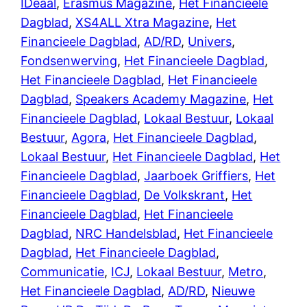
IDeaal
,
Erasmus Magazine
,
Het Financieele
Dagblad
,
XS4ALL Xtra Magazine
,
Het
Financieele Dagblad
,
AD/RD
,
Univers
,
Fondsenwerving
,
Het Financieele Dagblad
,
Het Financieele Dagblad
,
Het Financieele
Dagblad
,
Speakers Academy Magazine
,
Het
Financieele Dagblad
,
Lokaal Bestuur
,
Lokaal
Bestuur
,
Agora
,
Het Financieele Dagblad
,
Lokaal Bestuur
,
Het Financieele Dagblad
,
Het
Financieele Dagblad
,
Jaarboek Griffiers
,
Het
Financieele Dagblad
,
De Volkskrant
,
Het
Financieele Dagblad
,
Het Financieele
Dagblad
,
NRC Handelsblad
,
Het Financieele
Dagblad
,
Het Financieele Dagblad
,
Communicatie
,
ICJ
,
Lokaal Bestuur
,
Metro
,
Het Financieele Dagblad
,
AD/RD
,
Nieuwe