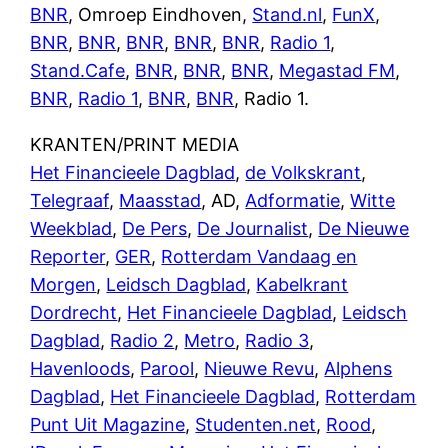
BNR
, Omroep Eindhoven,
Stand.nl
,
FunX
,
BNR
,
BNR
,
BNR
,
BNR
,
BNR
,
Radio 1
,
Stand.Cafe
,
BNR
,
BNR
,
BNR
,
Megastad FM
,
BNR
,
Radio 1
,
BNR
,
BNR
, Radio 1.
KRANTEN/PRINT MEDIA
Het Financieele Dagblad
,
de Volkskrant
,
Telegraaf
,
Maasstad
, AD,
Adformatie
,
Witte
Weekblad
,
De Pers
,
De Journalist
,
De Nieuwe
Reporter
,
GER
,
Rotterdam Vandaag en
Morgen
,
Leidsch Dagblad
,
Kabelkrant
Dordrecht
,
Het Financieele Dagblad
,
Leidsch
Dagblad
,
Radio 2
,
Metro
,
Radio 3
,
Havenloods
,
Parool
,
Nieuwe Revu
,
Alphens
Dagblad
,
Het Financieele Dagblad
,
Rotterdam
Punt Uit Magazine
,
Studenten.net
,
Rood
,