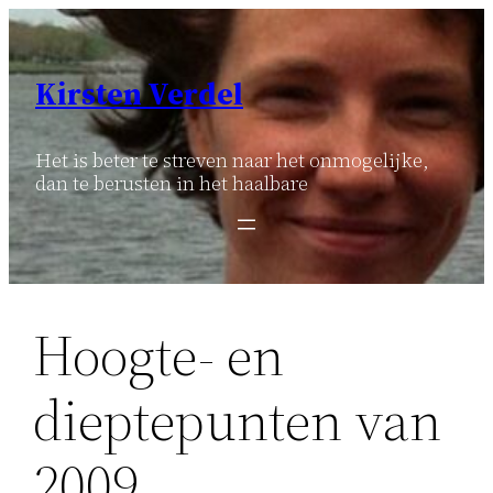
Ga
naar
de
Kirsten Verdel
inhoud
Het is beter te streven naar het onmogelijke,
dan te berusten in het haalbare
Hoogte- en
dieptepunten van
2009