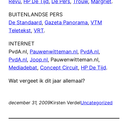
Revu
,
HP De Tijd
,
De Pers
,
Trouw
,
Margriet
.
BUITENLANDSE PERS
De Standaard
,
Gazeta Panorama
,
VTM
Teletekst
,
VRT
.
INTERNET
PvdA.nl,
Pauwenwitteman.nl
,
PvdA.nl
,
PvdA.nl
,
Joop.nl
, Pauwenwitteman.nl,
Mediadebat
,
Concept Circuit
,
HP De Tijd
.
Wat vergeet ik dit jaar allemaal?
december 31, 2009
Kirsten Verdel
Uncategorized