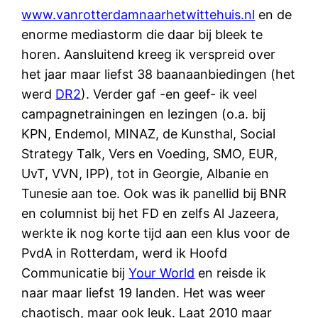
www.vanrotterdamnaarhetwittehuis.nl
en de
enorme mediastorm die daar bij bleek te
horen. Aansluitend kreeg ik verspreid over
het jaar maar liefst 38 baanaanbiedingen (het
werd
DR2
). Verder gaf -en geef- ik veel
campagnetrainingen en lezingen (o.a. bij
KPN, Endemol, MINAZ, de Kunsthal, Social
Strategy Talk, Vers en Voeding, SMO, EUR,
UvT, VVN, IPP), tot in Georgie, Albanie en
Tunesie aan toe. Ook was ik panellid bij BNR
en columnist bij het FD en zelfs Al Jazeera,
werkte ik nog korte tijd aan een klus voor de
PvdA in Rotterdam, werd ik Hoofd
Communicatie bij
Your World
en reisde ik
naar maar liefst 19 landen. Het was weer
chaotisch, maar ook leuk. Laat 2010 maar