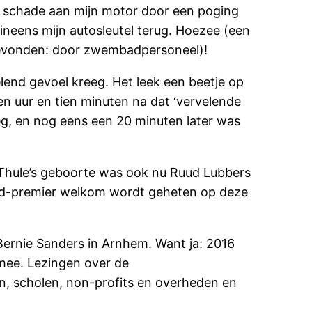
uro schade aan mijn motor door een poging
 ineens mijn autosleutel terug. Hoezee (een
g gevonden: door zwembadpersoneel)!
elend gevoel kreeg. Het leek een beetje op
een uur en tien minuten na dat ‘vervelende
reeg, en nog eens een 20 minuten later was
j Thule’s geboorte was ook nu Ruud Lubbers
 oud-premier welkom wordt geheten op deze
Bernie Sanders in Arnhem. Want ja: 2016
 mee. Lezingen over de
en, scholen, non-profits en overheden en