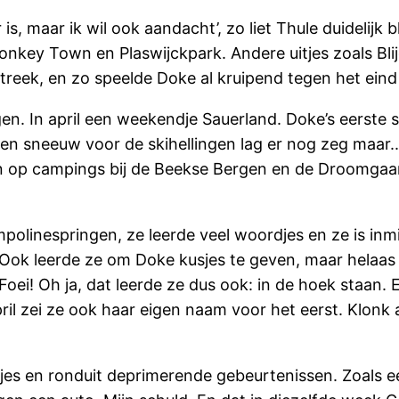
is, maar ik wil ook aandacht’, zo liet Thule duidelijk b
 Monkey Town en Plaswijckpark. Andere uitjes zoals 
eek, en zo speelde Doke al kruipend tegen het eind va
en. In april een weekendje Sauerland. Doke’s eerste
en sneeuw voor de skihellingen lag er nog zeg maar..
 tien op campings bij de Beekse Bergen en de Droomga
rampolinespringen, ze leerde veel woordjes en ze is in
Ook leerde ze om Doke kusjes te geven, maar helaas l
 Foei! Oh ja, dat leerde ze dus ook: in de hoek staan
pril zei ze ook haar eigen naam voor het eerst. Klonk 
ipjes en ronduit deprimerende gebeurtenissen. Zoals 