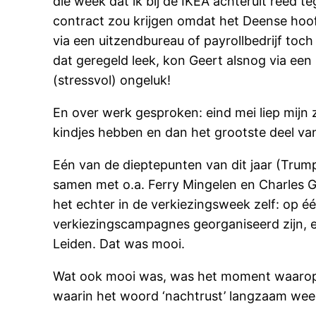
die week dat ik bij de IKEA achteruit reed t
contract zou krijgen omdat het Deense hoo
via een uitzendbureau of payrollbedrijf toc
dat geregeld leek, kon Geert alsnog via een 
(stressvol) ongeluk!
En over werk gesproken: eind mei liep mijn z
kindjes hebben en dan het grootste deel van
Eén van de dieptepunten van dit jaar (Trum
samen met o.a. Ferry Mingelen en Charles G
het echter in de verkiezingsweek zelf: op é
verkiezingscampagnes georganiseerd zijn, e
Leiden. Dat was mooi.
Wat ook mooi was, was het moment waarop zo
waarin het woord ‘nachtrust’ langzaam wee