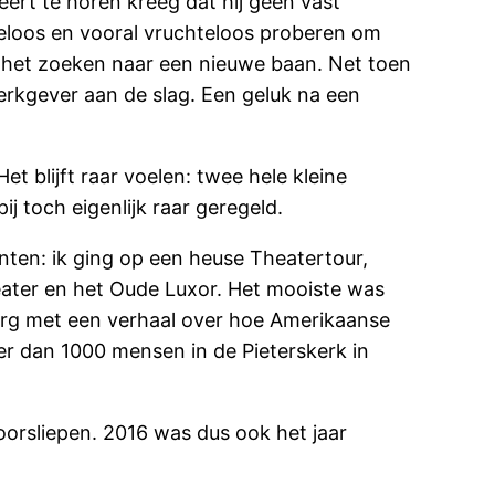
eert te horen kreeg dat hij geen vast
eloos en vooral vruchteloos proberen om
ar het zoeken naar een nieuwe baan. Net toen
werkgever aan de slag. Een geluk na een
t blijft raar voelen: twee hele kleine
 toch eigenlijk raar geregeld.
nten: ik ging op een heuse Theatertour,
eater en het Oude Luxor. Het mooiste was
burg met een verhaal over hoe Amerikaanse
er dan 1000 mensen in de Pieterskerk in
orsliepen. 2016 was dus ook het jaar