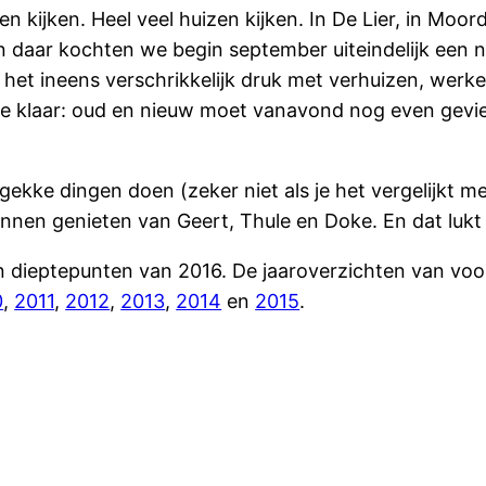
n kijken. Heel veel huizen kijken. In De Lier, in Moor
n daar kochten we begin september uiteindelijk een 
as het ineens verschrikkelijk druk met verhuizen, wer
ee klaar: oud en nieuw moet vanavond nog even gevi
 gekke dingen doen (zeker niet als je het vergelijkt m
nnen genieten van Geert, Thule en Doke. En dat lukt
 en dieptepunten van 2016. De jaaroverzichten van voo
0
,
2011
,
2012
,
2013
,
2014
en
2015
.