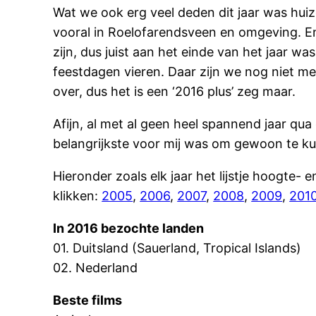
Wat we ook erg veel deden dit jaar was huize
vooral in Roelofarendsveen en omgeving. E
zijn, dus juist aan het einde van het jaar w
feestdagen vieren. Daar zijn we nog niet m
over, dus het is een ‘2016 plus’ zeg maar.
Afijn, al met al geen heel spannend jaar qua
belangrijkste voor mij was om gewoon te ku
Hieronder zoals elk jaar het lijstje hoogte-
klikken:
2005
,
2006
,
2007
,
2008
,
2009
,
201
In 2016 bezochte landen
01. Duitsland (Sauerland, Tropical Islands)
02. Nederland
Beste films