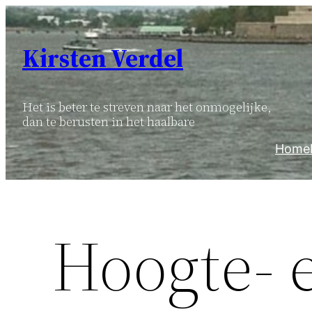
Ga
naar
Kirsten Verdel
de
inhoud
Het is beter te streven naar het onmogelijke,
dan te berusten in het haalbare
Home
Hoogte- 