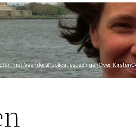
Eten met Veenders
Publicaties
Lezingen
Over Kirsten
C
en