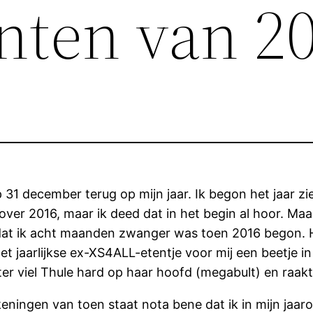
nten van 2
 31 december terug op mijn jaar. Ik begon het jaar zie
over 2016, maar ik deed dat in het begin al hoor. Maar
dat ik acht maanden zwanger was toen 2016 begon. H
t jaarlijkse ex-XS4ALL-etentje voor mij een beetje i
er viel Thule hard op haar hoofd (megabult) en raakte 
tekeningen van toen staat nota bene dat ik in mijn j