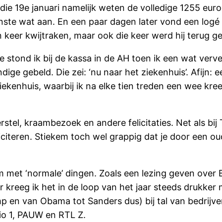
en die 19e januari namelijk weten de volledige 1255 e
inste wat aan. En een paar dagen later vond een logé
 een keer kwijtraken, maar ook die keer werd hij teru
e stond ik bij de kassa in de AH toen ik een wat verv
ge gebeld. Die zei: ‘nu naar het ziekenhuis’. Afijn: 
 ziekenhuis, waarbij ik na elke tien treden een wee k
stel, kraambezoek en andere felicitaties. Net als bi
liciteren. Stiekem toch wel grappig dat je door een
met ‘normale’ dingen. Zoals een lezing geven over 
r kreeg ik het in de loop van het jaar steeds drukker
mp en van Obama tot Sanders dus) bij tal van bedrijv
io 1, PAUW en RTL Z.