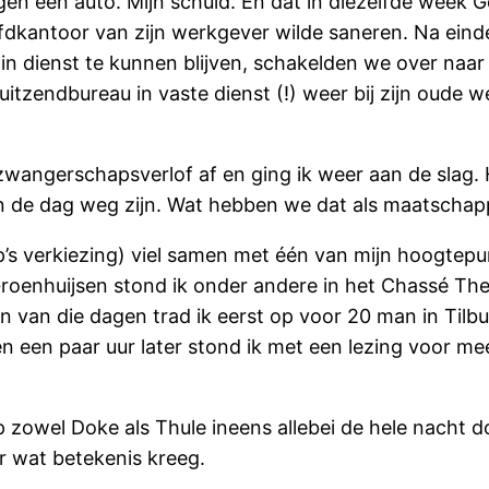
egen een auto. Mijn schuld. En dat in diezelfde week G
fdkantoor van zijn werkgever wilde saneren. Na eind
h in dienst te kunnen blijven, schakelden we over na
uitzendbureau in vaste dienst (!) weer bij zijn oude 
wangerschapsverlof af en ging ik weer aan de slag. He
 de dag weg zijn. Wat hebben we dat als maatschappij
p’s verkiezing) viel samen met één van mijn hoogtepu
roenhuijsen stond ik onder andere in het Chassé Th
én van die dagen trad ik eerst op voor 20 man in Til
n een paar uur later stond ik met een lezing voor me
wel Doke als Thule ineens allebei de hele nacht do
r wat betekenis kreeg.