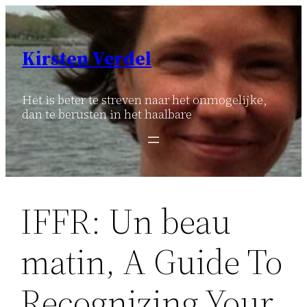
Ga
naar
de
Kirsten Verdel
inhoud
Het is beter te streven naar het onmogelijke,
dan te berusten in het haalbare
IFFR: Un beau
matin, A Guide To
Recognizing Your