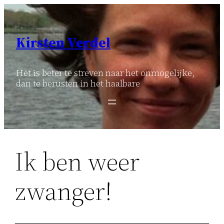
Ga
naar
de
Kirsten Verdel
inhoud
Het is beter te streven naar het onmogelijke,
dan te berusten in het haalbare
Ik ben weer
zwanger!