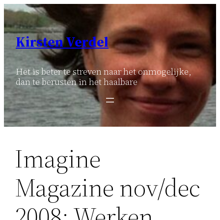
Ga
naar
de
Kirsten Verdel
inhoud
Het is beter te streven naar het onmogelijke,
dan te berusten in het haalbare
Imagine
Magazine nov/dec
2008: Werken