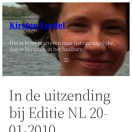
Ga
naar
de
Kirsten Verdel
inhoud
Het is beter te streven naar het onmogelijke,
dan te berusten in het haalbare
In de uitzending
bij Editie NL 20-
01-2010