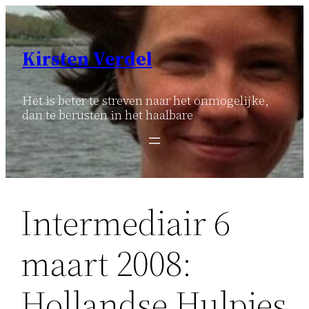
Ga
naar
de
Kirsten Verdel
inhoud
Het is beter te streven naar het onmogelijke,
dan te berusten in het haalbare
Intermediair 6
maart 2008:
Hollandse Hulpjes