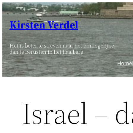
Ga
naar
Kirsten Verdel
de
inhoud
Het is beter te streven naar het onmogelijke,
dan te berusten in het haalbare
Home
Israel – d