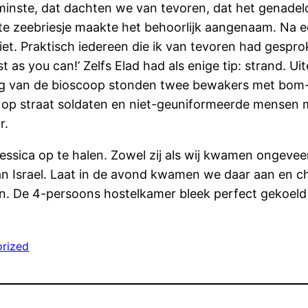
ste, dat dachten we van tevoren, dat het genadeloos 
e zeebriesje maakte het behoorlijk aangenaam. Na een
iet. Praktisch iedereen die ik van tevoren had gespro
st as you can!’ Zelfs Elad had als enige tip: strand. U
ng van de bioscoop stonden twee bewakers met bom- 
op straat soldaten en niet-geuniformeerde mensen met
r.
ssica op te halen. Zowel zij als wij kwamen ongeveer 
an Israel. Laat in de avond kwamen we daar aan en ch
n. De 4-persoons hostelkamer bleek perfect gekoeld t
rized