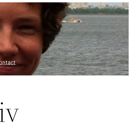
ontact
iv