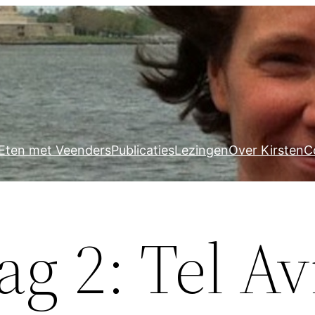
Eten met Veenders
Publicaties
Lezingen
Over Kirsten
C
ag 2: Tel Av