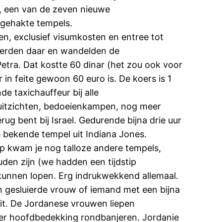
n, een van de zeven nieuwe
itgehakte tempels.
ten, exclusief visumkosten en entree tot
keerden daar en wandelden de
tra. Dat kostte 60 dinar (het zou ook voor
in feite gewoon 60 euro is. De koers is 1
e taxichauffeur bij alle
 uitzichten, bedoeienkampen, nog meer
ug bent bij Israel. Gedurende bijna drie uur
e bekende tempel uit Indiana Jones.
ep kwam je nog talloze andere tempels,
uden zijn (we hadden een tijdstip
kunnen lopen. Erg indrukwekkend allemaal.
en gesluierde vrouw of iemand met een bijna
it. De Jordanese vrouwen liepen
der hoofdbedekking rondbanjeren. Jordanie