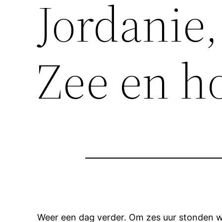
Jordanie,
Zee en h
Weer een dag verder. Om zes uur stonden we