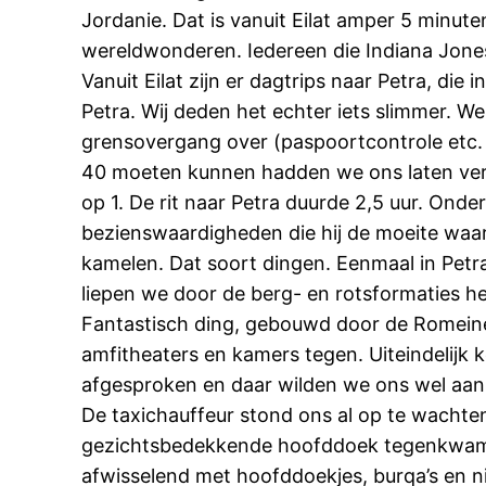
Jordanie. Dat is vanuit Eilat amper 5 minut
wereldwonderen. Iedereen die Indiana Jones 
Vanuit Eilat zijn er dagtrips naar Petra, di
Petra. Wij deden het echter iets slimmer. 
grensovergang over (paspoortcontrole etc. 
40 moeten kunnen hadden we ons laten vertel
op 1. De rit naar Petra duurde 2,5 uur. Onde
bezienswaardigheden die hij de moeite waa
kamelen. Dat soort dingen. Eenmaal in Petra 
liepen we door de berg- en rotsformaties he
Fantastisch ding, gebouwd door de Romeinen 
amfitheaters en kamers tegen. Uiteindelijk 
afgesproken en daar wilden we ons wel aan
De taxichauffeur stond ons al op te wachten
gezichtsbedekkende hoofddoek tegenkwamen r
afwisselend met hoofddoekjes, burqa’s en 