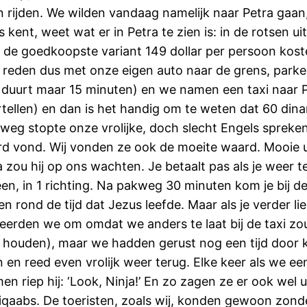
en rijden. We wilden vandaag namelijk naar Petra gaa
kent, weet wat er in Petra te zien is: in de rotsen u
e in de goedkoopste variant 149 dollar per persoon kos
We reden dus met onze eigen auto naar de grens, par
duurt maar 15 minuten) en we namen een taxi naar Pe
len) en dan is het handig om te weten dat 60 dinar 
rweg stopte onze vrolijke, doch slecht Engels sprekend
rd vond. Wij vonden ze ook de moeite waard. Mooie
zou hij op ons wachten. Je betaalt pas als je weer ter
en, in 1 richting. Na pakweg 30 minuten kom je bij d
rond de tijd dat Jezus leefde. Maar als je verder li
keerden we om omdat we anders te laat bij de taxi zo
 houden), maar we hadden gerust nog een tijd door 
 en reed even vrolijk weer terug. Elke keer als we e
iep hij: ‘Look, Ninja!’ En zo zagen ze er ook wel u
niqaabs. De toeristen, zoals wij, konden gewoon zon