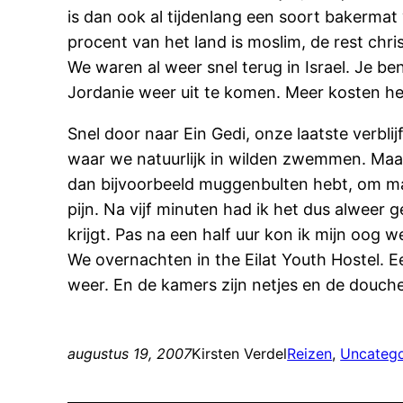
is dan ook al tijdenlang een soort bakermat 
procent van het land is moslim, de rest christ
We waren al weer snel terug in Israel. Je be
Jordanie weer uit te komen. Meer kosten heb j
Snel door naar Ein Gedi, onze laatste verbl
waar we natuurlijk in wilden zwemmen. Maar d
dan bijvoorbeeld muggenbulten hebt, om maa
pijn. Na vijf minuten had ik het dus alweer 
krijgt. Pas na een half uur kon ik mijn oog w
We overnachten in the Eilat Youth Hostel. E
weer. En de kamers zijn netjes en de douch
augustus 19, 2007
Kirsten Verdel
Reizen
, 
Uncatego