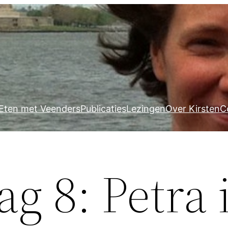
Eten met Veenders
Publicaties
Lezingen
Over Kirsten
C
ag 8: Petra 