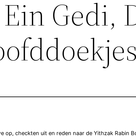
 Ein Gedi,
oofddoekje
 op, checkten uit en reden naar de Yithzak Rabin B