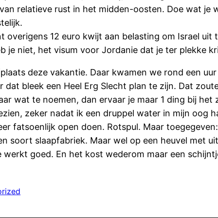
van relatieve rust in het midden-oosten. Doe wat je w
elijk.
nt overigens 12 euro kwijt aan belasting om Israel ui
e niet, het visum voor Jordanie dat je ter plekke krij
ijfplaats deze vakantie. Daar kwamen we rond een uur 
at bleek een Heel Erg Slecht plan te zijn. Dat zoute w
r wat te noemen, dan ervaar je maar 1 ding bij het 
gezien, zeker nadat ik een druppel water in mijn oog h
eer fatsoenlijk open doen. Rotspul. Maar toegegeven: h
en soort slaapfabriek. Maar wel op een heuvel met u
e werkt goed. En het kost wederom maar een schijntj
rized