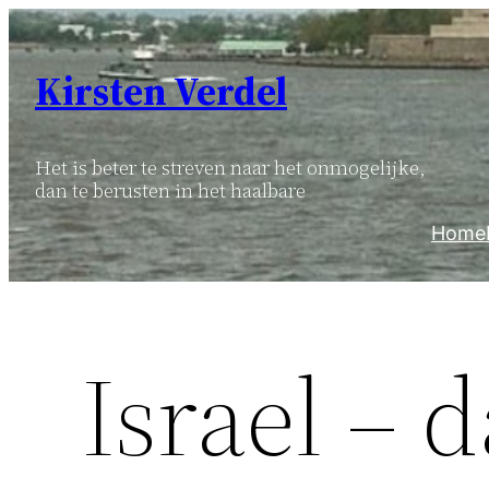
Ga
naar
Kirsten Verdel
de
inhoud
Het is beter te streven naar het onmogelijke,
dan te berusten in het haalbare
Home
Israel – d