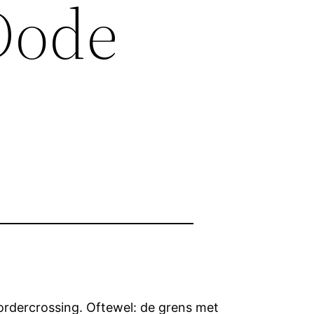
 Dode
s
ordercrossing. Oftewel: de grens met