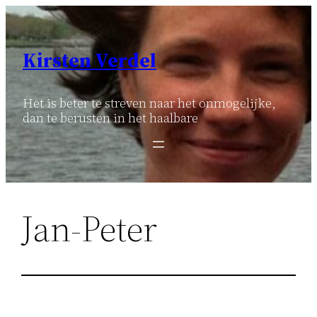
Ga
naar
de
Kirsten Verdel
inhoud
Het is beter te streven naar het onmogelijke,
dan te berusten in het haalbare
Jan-Peter