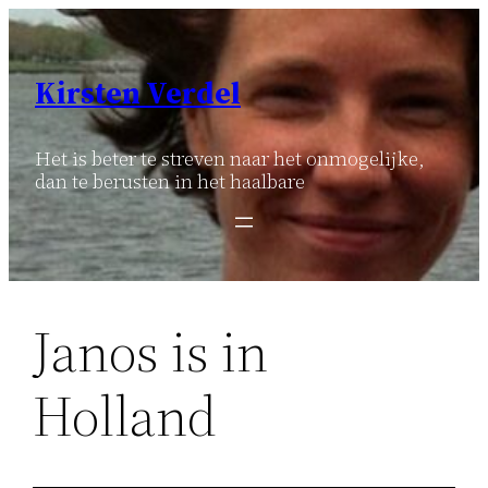
Ga
naar
de
Kirsten Verdel
inhoud
Het is beter te streven naar het onmogelijke,
dan te berusten in het haalbare
Janos is in
Holland