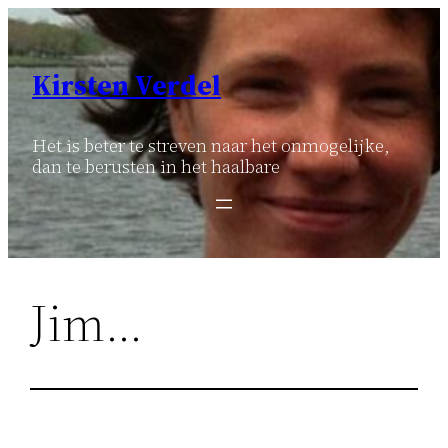
Ga
naar
de
Kirsten Verdel
inhoud
Het is beter te streven naar het onmogelijke,
dan te berusten in het haalbare
Jim…