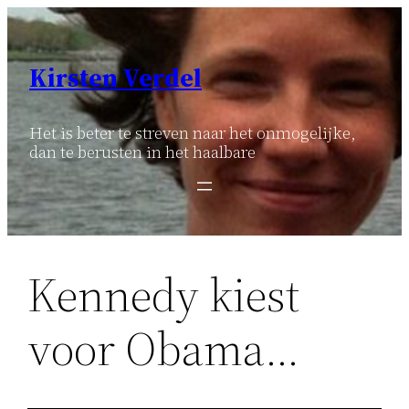
Ga
naar
de
Kirsten Verdel
inhoud
Het is beter te streven naar het onmogelijke,
dan te berusten in het haalbare
Kennedy kiest
voor Obama…