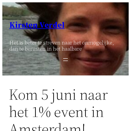
Ga
naar
de
Kirsten Verdel
inhoud
Het is beter te streven naar het onmogelijke,
dan te berusten in het haalbare
Kom 5 juni naar
het 1% event in
Amsterdam!