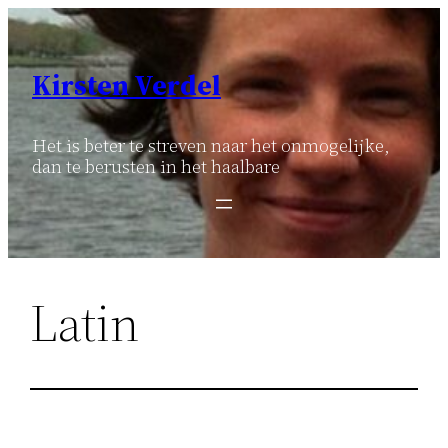
Ga
naar
de
Kirsten Verdel
inhoud
Het is beter te streven naar het onmogelijke,
dan te berusten in het haalbare
Latin