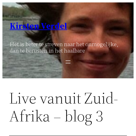
Ga
naar
de
Kirsten Verdel
inhoud
Het is beter te streven naar het onmogelijke,
dan te berusten in het haalbare
Live vanuit Zuid-
Afrika – blog 3