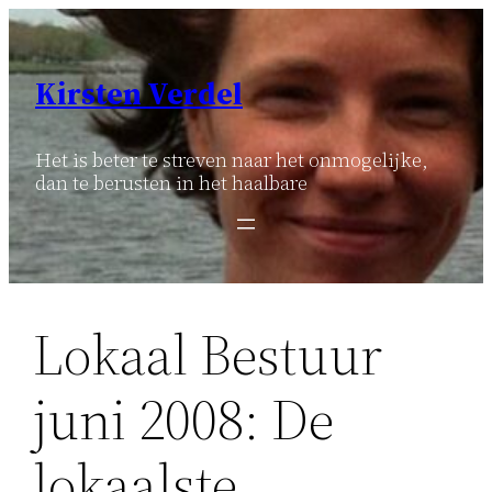
Ga
naar
de
Kirsten Verdel
inhoud
Het is beter te streven naar het onmogelijke,
dan te berusten in het haalbare
Lokaal Bestuur
juni 2008: De
lokaalste