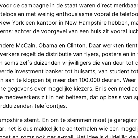
t voor de campagne in de staat waren direct merkbaa
steloos en met weinig enthousiasme vooral de telef
New York een kantoor in New Hampshire hebben, maa
ns: achter de voorgevel van een huis zit vooral luc
ndere McCain, Obama en Clinton. Daar werkten tient
kers regelt de distributie van flyers, posters en in 
 soms zelfs duizenden vrijwilligers die van deur to
rde investment banker tot huisarts, van student tot
an te kloppen bij meer dan 100.000 deuren. Weer e
che gegevens over mogelijke kiezers. Er is een medi
de medewerkers zit in het belteam, dat op basis van 
dduizenden telefoontjes.
shire stemt. En om te stemmen moet je geregistreer
r: het is dus makkelijk te achterhalen wie een mogeli
post en soms ook per e-mail. Het idee is duidelijk: d