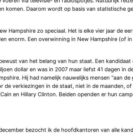
oeren via televisie- en radiospotjes. Natuurlijk reiz
nen komen. Daarom wordt op basis van statistische 
New Hampshire zo speciaal. Het is elke vier jaar de e
en enorm. Een overwinning in New Hampshire (of in
bewust van het belang van hun staat. Een kandidaat d
ljoen dollar en was in 2007 maar liefst 41 dagen in d
ampshire. Hij had namelijk nauwelijks mensen “aan 
or de verkiezingen in de staat, niet in de maanden, o
in en Hillary Clinton. Beiden openden er hun camp
december bezocht ik de hoofdkantoren van alle kandi