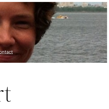
ontact
rt