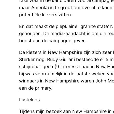
fase waarin de kandidaten vooral campagne v
maar Amerika is te groot om overal te kun
potentiële kiezers zitten.
En dat maakt de piepkleine “granite state' 
gehouden. De media-aandacht is om die red
boost aan de campagne geven.
De kiezers in New Hampshire zijn zich zeer 
Sterker nog: Rudy Giuliani besteedde er 5 mi
schijnbaar geen (!) interesse had in New H
hij was voornamelijk in de laatste weken vo
winnaars in New Hampshire waren John McCa
aan de primary.
Lusteloos
Tijdens mijn bezoek aan New Hampshire in 