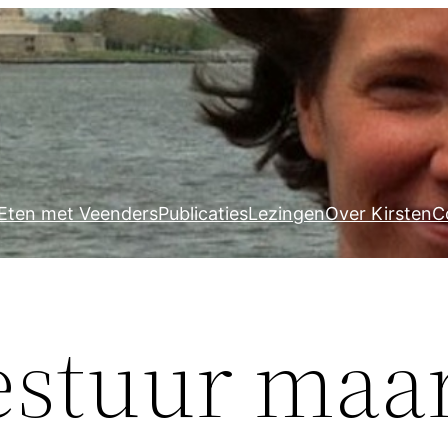
Eten met Veenders
Publicaties
Lezingen
Over Kirsten
C
estuur maa