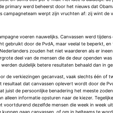
or de primary werd beheerst door het nieuws dat Obam
n's campagneteam werpt zijn vruchten af: zij wint de 
mpagne voeren nauwelijks. Canvassen werd tijdens 
gebruikt door de PvdA, maar veelal te beperkt, en t
Nederlanders zouden het niet waarderen als er inee
rgrote deel van de mensen die de deur openden was j
werden duidelijk betere resultaten behaald dan in ge
voor de verkiezingen gecanvast, vaak slechts één of 
t resultaat dat canvassen oplevert wordt door de Pvd
dat juist de persoonlijke benadering het meeste zoden
n alleen informatie opsturen naar de kiezer. Tegelijk
et voortdurend dezelfde mensen die week in week uit, 
e kunnen gaan canvassen, of om in belteams te worde