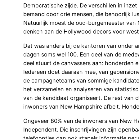
Democratische zijde. De verschillen in inze
bemand door drie mensen, die behoorlijk lu
Natuurlijk moest de oud-burgemeester van 
denken aan de Hollywood decors voor wester
Dat was anders bij de kantoren van onder a
dagen soms wel 100. Een deel van de medewer
deel stuurt de canvassers aan: honderden en
Iedereen doet daaraan mee, van gepensionee
de campagneteams van sommige kandidaten a
het verzamelen en analyseren van statistis
van de kandidaat organiseert. De rest van 
inwoners van New Hampshire afbelt. Honder
Ongeveer 80% van de inwoners van New Hamp
Independent. Die inschrijvingen zijn openbaa
telefoontjes dan ook stapels informatie per 