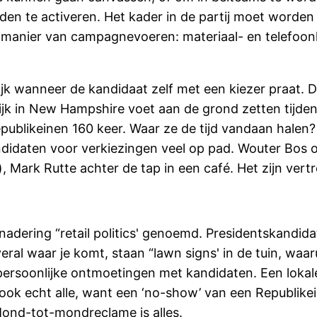
en te activeren. Het kader in de partij moet worden 
 manier van campagnevoeren: materiaal- en telefoon
ijk wanneer de kandidaat zelf met een kiezer praat. 
jk in New Hampshire voet aan de grond zetten tijd
ublikeinen 160 keer. Waar ze de tijd vandaan halen? Z
didaten voor verkiezingen veel op pad. Wouter Bos 
), Mark Rutte achter de tap in een café. Het zijn ver
ering “retail politics' genoemd. Presidentskandidaten
ral waar je komt, staan “lawn signs' in de tuin, wa
persoonlijke ontmoetingen met kandidaten. Een lokale 
ook echt alle, want een ‘no-show’ van een Republikein
 Mond-tot-mondreclame is alles.