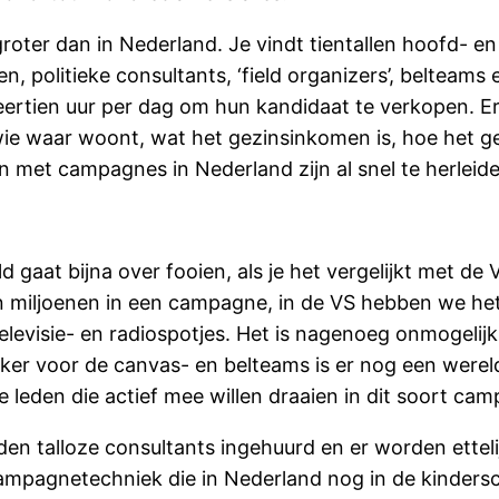
roter dan in Nederland. Je vindt tientallen hoofd- e
ren, politieke consultants, ‘field organizers’, belt
ertien uur per dag om hun kandidaat te verkopen. Er 
ie waar woont, wat het gezinsinkomen is, hoe het ge
en met campagnes in Nederland zijn al snel te herleid
 gaat bijna over fooien, als je het vergelijkt met de 
en miljoenen in een campagne, in de VS hebben we het d
elevisie- en radiospotjes. Het is nagenoeg onmogelij
eker voor de canvas- en belteams is er nog een werel
 leden die actief mee willen draaien in dit soort cam
den talloze consultants ingehuurd en er worden ette
campagnetechniek die in Nederland nog in de kindersch