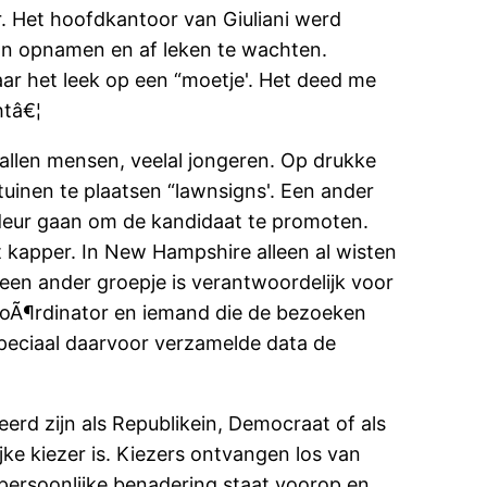
r. Het hoofdkantoor van Giuliani werd
oon opnamen en af leken te wachten.
r het leek op een “moetje'. Het deed me
htâ€¦
allen mensen, veelal jongeren. Op drukke
tuinen te plaatsen “lawnsigns'. Een ander
t deur gaan om de kandidaat te promoten.
 kapper. In New Hampshire alleen al wisten
en ander groepje is verantwoordelijk voor
acoÃ¶rdinator en iemand die de bezoeken
speciaal daarvoor verzamelde data de
d zijn als Republikein, Democraat of als
jke kiezer is. Kiezers ontvangen los van
e persoonlijke benadering staat voorop en