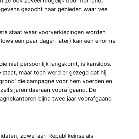
en ze ook zoveel mogelijk door het land,
gegevens gezocht naar gebieden waar veel
erste staat waar voorverkiezingen worden
 Iowa een paar dagen later) kan een enorme
ie niet persoonlijk langskomt, is kansloos.
e staat, maar toch werd er gezegd dat hij
de grond' die campagne voor hem voerden en
f zelfs jaren daaraan voorafgaand. De
agnekantoren bijna twee jaar voorafgaand
daten, zowel aan Republikeinse als