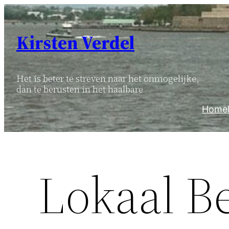
Ga
naar
Kirsten Verdel
de
inhoud
Het is beter te streven naar het onmogelijke,
dan te berusten in het haalbare
Home
Lokaal B