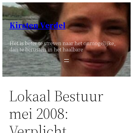
Ga
naar
de
Kirsten Verdel
inhoud
Het is beter te streven naar het onmogelijke,
dan te berusten in het haalbare
Lokaal Bestuur
mei 2008:
Verplicht