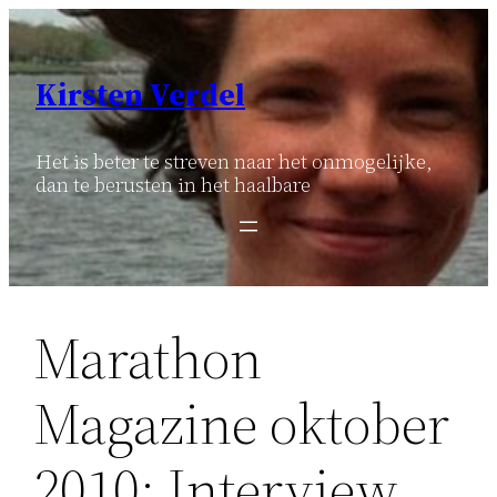
Ga
naar
de
Kirsten Verdel
inhoud
Het is beter te streven naar het onmogelijke,
dan te berusten in het haalbare
Marathon
Magazine oktober
2010: Interview