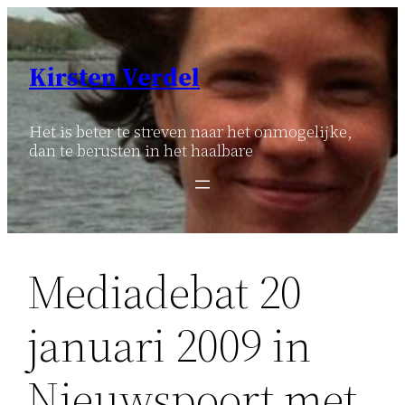
Ga
naar
de
Kirsten Verdel
inhoud
Het is beter te streven naar het onmogelijke,
dan te berusten in het haalbare
Mediadebat 20
januari 2009 in
Nieuwspoort met