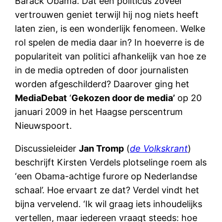
Barack Obama. Dat een politicus zoveel
vertrouwen geniet terwijl hij nog niets heeft
laten zien, is een wonderlijk fenomeen. Welke
rol spelen de media daar in? In hoeverre is de
populariteit van politici afhankelijk van hoe ze
in de media optreden of door journalisten
worden afgeschilderd? Daarover ging het
MediaDebat
‘
Gekozen door de media’
op 20
januari 2009 in het Haagse perscentrum
Nieuwspoort.
Discussieleider
Jan Tromp
(
de Volkskrant
)
beschrijft Kirsten Verdels plotselinge roem als
‘een Obama-achtige furore op Nederlandse
schaal’. Hoe ervaart ze dat? Verdel vindt het
bijna vervelend. ‘Ik wil graag iets inhoudelijks
vertellen, maar iedereen vraagt steeds: hoe