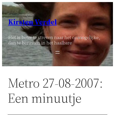
Ga
naar
de
Kirsten Verdel
inhoud
Het is beter te streven naar het onmogelijke,
dan te berusten in het haalbare
Metro 27-08-2007:
Een minuutje