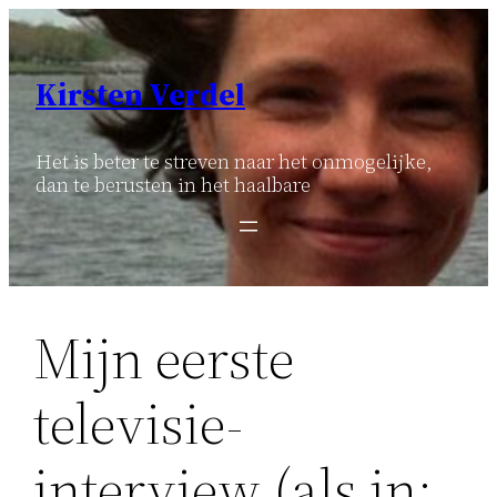
Ga
naar
de
Kirsten Verdel
inhoud
Het is beter te streven naar het onmogelijke,
dan te berusten in het haalbare
Mijn eerste
televisie-
interview (als in: