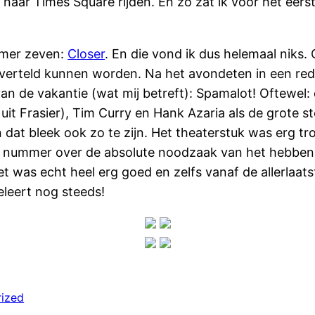
 naar Times Square rijden. En zo zat ik voor het eerst 
mmer zeven:
Closer
. En die vond ik dus helemaal niks
verteld kunnen worden. Na het avondeten in een rede
van de vakantie (wat mij betreft): Spamalot! Oftewe
s uit Frasier), Tim Curry en Hank Azaria als de grote 
En dat bleek ook zo te zijn. Het theaterstuk was erg 
isch nummer over de absolute noodzaak van het hebb
 was echt heel erg goed en zelfs vanaf de allerlaatst
eleert nog steeds!
ized