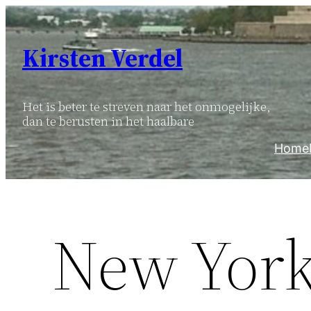
Ga
naar
Kirsten Verdel
de
inhoud
Het is beter te streven naar het onmogelijke,
dan te berusten in het haalbare
Home
New York