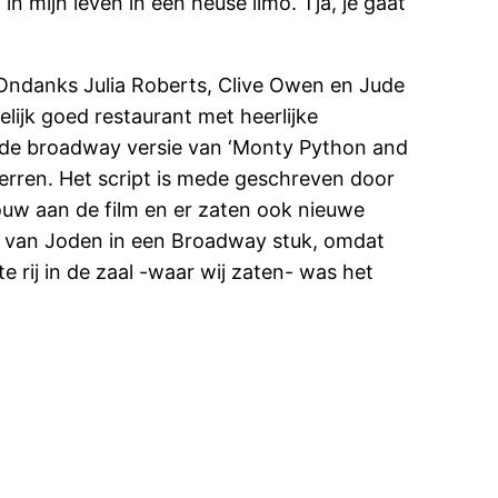
in mijn leven in een heuse limo. Tja, je gaat
. Ondanks Julia Roberts, Clive Owen en Jude
lijk goed restaurant met heerlijke
l: de broadway versie van ‘Monty Python and
sterren. Het script is mede geschreven door
trouw aan de film en er zaten ook nieuwe
en van Joden in een Broadway stuk, omdat
e rij in de zaal -waar wij zaten- was het