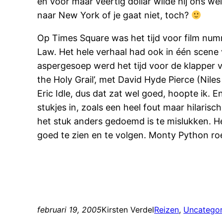
en voor maar veertig dollar wilde hij ons wel
naar New York of je gaat niet, toch?
Op Times Square was het tijd voor film nu
Law. Het hele verhaal had ook in één scene 
aspergesoep werd het tijd voor de klapper 
the Holy Grail’, met David Hyde Pierce (Nile
Eric Idle, dus dat zat wel goed, hoopte ik. 
stukjes in, zoals een heel fout maar hilar
het stuk anders gedoemd is te mislukken. Het
goed te zien en te volgen. Monty Python ro
februari 19, 2005
Kirsten Verdel
Reizen
, 
Uncategor