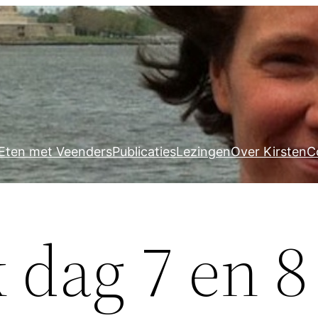
Eten met Veenders
Publicaties
Lezingen
Over Kirsten
C
 dag 7 en 8