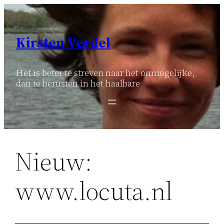
Ga
naar
de
Kirsten Verdel
inhoud
Het is beter te streven naar het onmogelijke,
dan te berusten in het haalbare
Nieuw:
www.locuta.nl